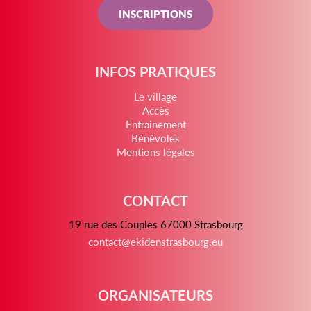
INSCRIPTIONS
INFOS PRATIQUES
Le village
Accès
Entrainement
Bénévoles
Mentions légales
CONTACT
19 rue des Couples 67000 Strasbourg
contact@ekidenstrasbourg.eu
ORGANISATEURS