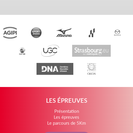
LES ÉPREUVES
Présentation
Les épreuves
Le parcours de 5Km