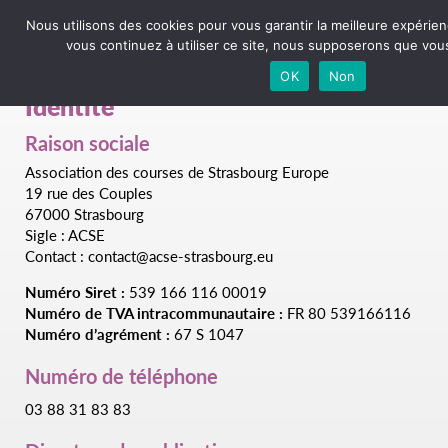
Nous utilisons des cookies pour vous garantir la meilleure expérien
vous continuez à utiliser ce site, nous supposerons que vous 
Mentions légales
OK
Non
Identité
Raison sociale
Association des courses de Strasbourg Europe
19 rue des Couples
67000 Strasbourg
Sigle : ACSE
Contact : contact@acse-strasbourg.eu
Numéro Siret :
539 166 116 00019
Numéro de TVA intracommunautaire :
FR 80 539166116
Numéro d’agrément :
67 S 1047
Numéro de téléphone
03 88 31 83 83