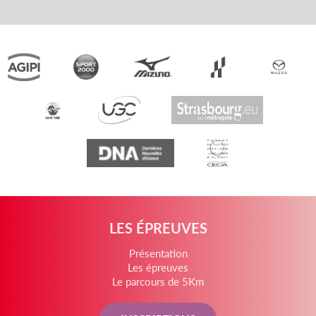
LES ÉPREUVES
Présentation
Les épreuves
Le parcours de 5Km