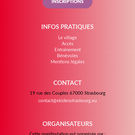
INSCRIPTIONS
INFOS PRATIQUES
Le village
Accès
Entrainement
Bénévoles
Mentions légales
CONTACT
19 rue des Couples 67000 Strasbourg
contact@ekidenstrasbourg.eu
ORGANISATEURS
Cette manifestation est organisée par :