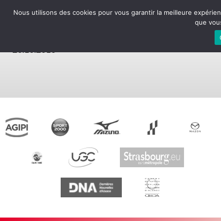
Nous utilisons des cookies pour vous garantir la meilleure expérien
que vous
14695539_155764900092
26.10.2016