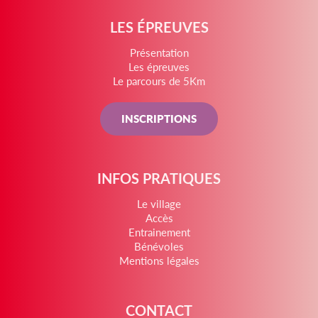
LES ÉPREUVES
Présentation
Les épreuves
Le parcours de 5Km
INSCRIPTIONS
INFOS PRATIQUES
Le village
Accès
Entrainement
Bénévoles
Mentions légales
CONTACT