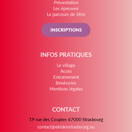
Présentation
Les épreuves
Le parcours de 5Km
INSCRIPTIONS
INFOS PRATIQUES
Le village
Accès
Entrainement
Bénévoles
Mentions légales
CONTACT
19 rue des Couples 67000 Strasbourg
contact@ekidenstrasbourg.eu