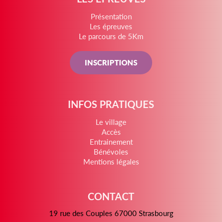
Présentation
Les épreuves
Le parcours de 5Km
INSCRIPTIONS
INFOS PRATIQUES
Le village
Accès
Entrainement
Bénévoles
Mentions légales
CONTACT
19 rue des Couples 67000 Strasbourg