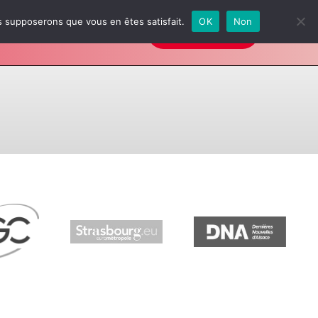
us supposerons que vous en êtes satisfait.
OK
Non
Galerie
FAQ
INSCRIPTIONS