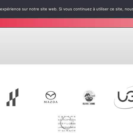
 expérience sur notre site web. Si vous continuez à utiliser ce site, no
s épreuves
Infos pratiques
Japan Week-End