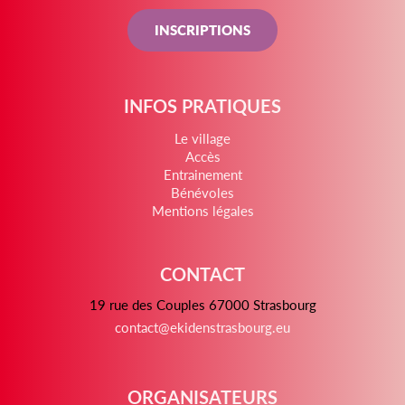
INSCRIPTIONS
INFOS PRATIQUES
Le village
Accès
Entrainement
Bénévoles
Mentions légales
CONTACT
19 rue des Couples 67000 Strasbourg
contact@ekidenstrasbourg.eu
ORGANISATEURS