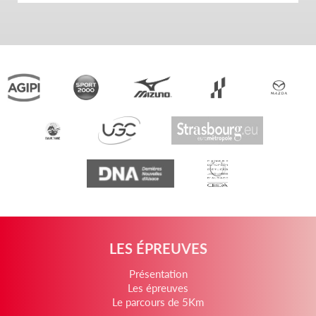
LES ÉPREUVES
Présentation
Les épreuves
Le parcours de 5Km