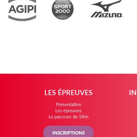
LES ÉPREUVES
I
Présentation
Les épreuves
Le parcours de 5Km
INSCRIPTIONS