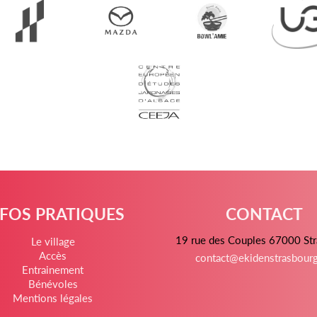
NFOS PRATIQUES
CONTACT
19 rue des Couples 67000 St
Le village
Accès
contact@ekidenstrasbour
Entrainement
Bénévoles
Mentions légales