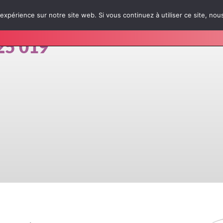
 expérience sur notre site web. Si vous continuez à utiliser ce site, no
s épreuves
Infos pratiques
Japan Week-End
25 019