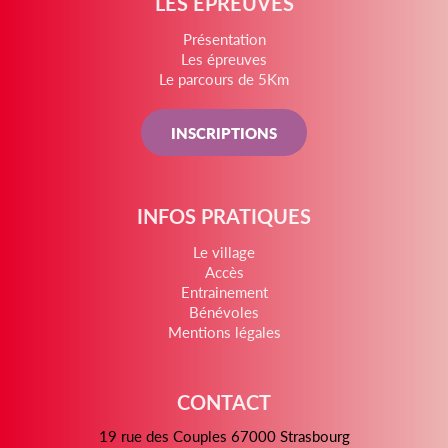
LES ÉPREUVES
Présentation
Les épreuves
Le parcours de 5Km
INSCRIPTIONS
INFOS PRATIQUES
Le village
Accès
Entrainement
Bénévoles
Mentions légales
CONTACT
19 rue des Couples 67000 Strasbourg