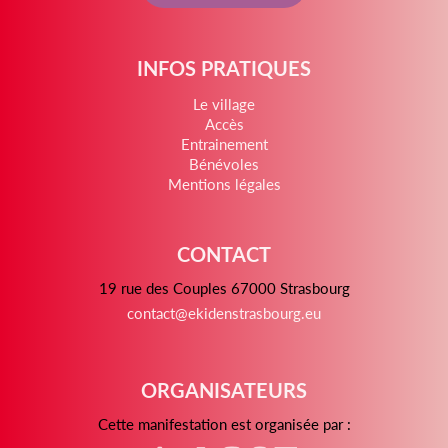
INFOS PRATIQUES
Le village
Accès
Entrainement
Bénévoles
Mentions légales
CONTACT
19 rue des Couples 67000 Strasbourg
contact@ekidenstrasbourg.eu
ORGANISATEURS
Cette manifestation est organisée par :